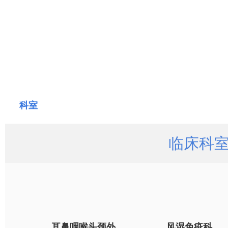
社会共治 消除肝炎 | 我院多科室联合开展世界肝炎日
科室
临床科
耳鼻咽喉头颈外
风湿免疫科