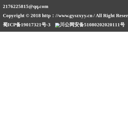
2176225815@qq.com
Copyright © 2018 http：//www.gyszxyy.cn / All Right Reser
蜀ICP备19017321号-3
川公网安备51080202020111号