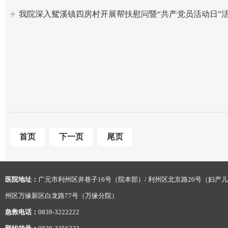
我院深入鸳溪镇四房村开展帮扶慰问暨“共产党员活动日”
首页
下一页
尾页
医院地址：
广元市利州区井巷子16号（院本部）/ 利州区北京路20号（妇产儿
州区万缘新区白龙路77号（万缘分院）
急救电话：
0839-3222222