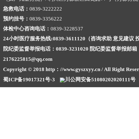
急救电话：
0839-3222222
预约挂号：
0839-3356222
体检中心咨询电话：
0839-3228537
24小时医疗服务热线:0839-3611120（咨询求助 意见建议
院纪委监督举报电话：0839-3231020 院纪委监督举报邮箱
2176225815@qq.com
Copyright © 2018 http：//www.gyszxyy.cn / All Right Reser
蜀ICP备19017321号-3
川公网安备51080202020111号