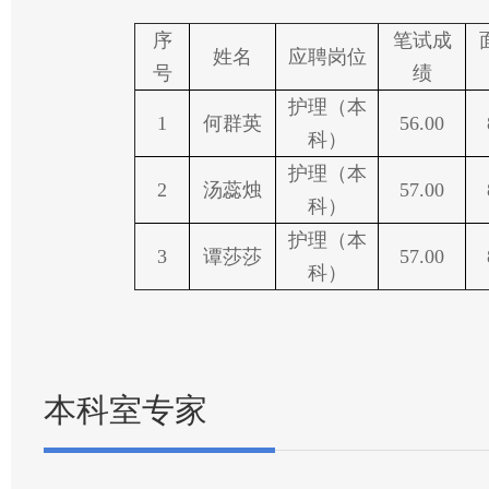
序
笔试成
姓名
应聘岗位
号
绩
护理（本
1
何群英
56.00
科）
护理（本
2
汤蕊烛
57.00
科）
护理（本
3
谭莎莎
57.00
科）
本科室专家